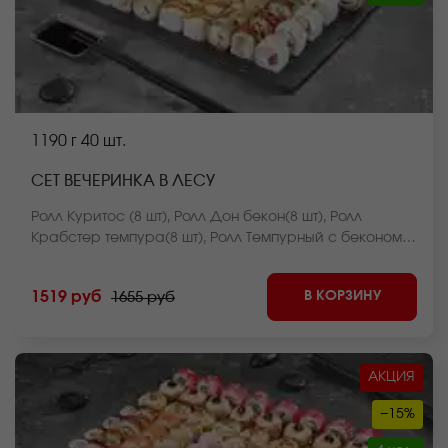
1190 г
40 шт.
СЕТ ВЕЧЕРИНКА В ЛЕСУ
Ролл Куритос (8 шт), Ролл Дон бекон(8 шт), Ролл
Крабстер темпура(8 шт), Ролл Темпурный с беконом(8
шт), Ролл Нежный с лососем запеченный(8 шт)
*Внешний вид блюда может отличаться от фото на
В КОРЗИНУ
1519 руб
1655 руб
сайте.
АКЦИЯ
−15%