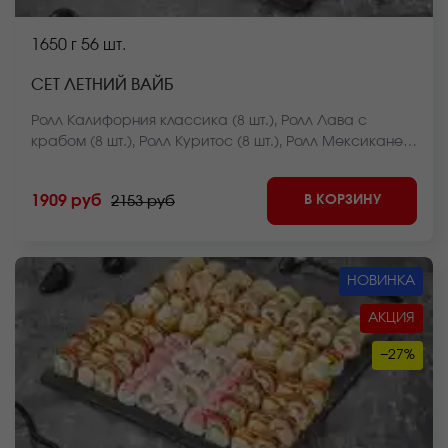
1650 г
56 шт.
СЕТ ЛЕТНИЙ ВАЙБ
Ролл Калифорния классика (8 шт.), Ролл Лава с
крабом (8 шт.), Ролл Куритос (8 шт.), Ролл Мексиканец
(8 шт.), Ролл Чикен фри хот запеченный (8 шт.),
Чесночный цезарь ролл (8 шт.), Ролл Оливье темпура
В КОРЗИНУ
1909 руб
2153 руб
(8 шт.) *Внешний вид блюда может отличаться от фото
на сайте.
НОВИНКА
АКЦИЯ
−27%