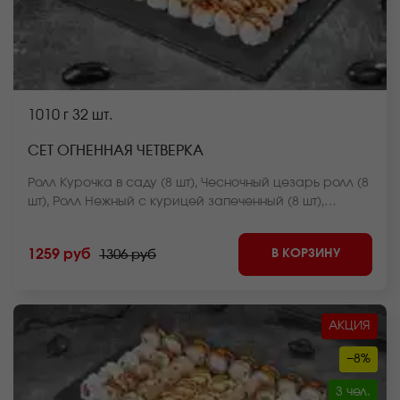
1010 г
32 шт.
СЕТ ОГНЕННАЯ ЧЕТВЕРКА
Ролл Курочка в саду (8 шт), Чесночный цезарь ролл (8
шт), Ролл Нежный с курицей запеченный (8 шт),
Цезарь ролл запеченный (8 шт). *Внешний вид блюда
может отличаться от фото на сайте.
В КОРЗИНУ
1259 руб
1306 руб
АКЦИЯ
−8%
3 чел.