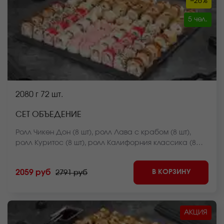
−26%
5 чел.
2080 г
72 шт.
СЕТ ОБЪЕДЕНИЕ
Ролл Чикен Дон (8 шт), ролл Лава с крабом (8 шт),
ролл Куритос (8 шт), ролл Калифорния классика (8
шт), ролл Калифорния в кунжуте (8 шт), ролл Краб фри
темпура (8 шт), ролл Оливье темпура (8 шт), ролл
В КОРЗИНУ
2059 руб
2791 руб
Калифорния темпура (8 шт), ролл Мистер крабс
запеченный (8 шт) *Внешний вид блюда может
отличаться от фото на сайте.
АКЦИЯ