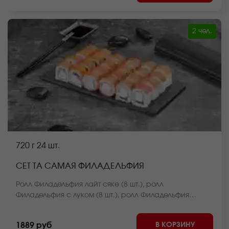
ролл Чикен темпура (8 шт.), ролл Крабстер (8 шт.),
ролл Оливье темпура (8 шт.) *Внешний вид блюда
может отличаться от фото на сайте.
2 чел.
720 г
24 шт.
СЕТ ТА САМАЯ ФИЛАДЕЛЬФИЯ
Ролл Филадельфия лайт сяке (8 шт.), ролл
Филадельфия с луком (8 шт.), ролл Филадельфия
классика (8 шт.) *Внешний вид блюда может
отличаться от фото на сайте.
В КОРЗИНУ
1889 руб