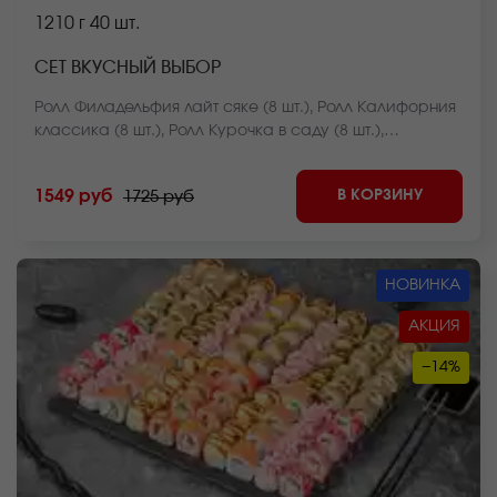
1210 г
40 шт.
СЕТ ВКУСНЫЙ ВЫБОР
Ролл Филадельфия лайт сяке (8 шт.), Ролл Калифорния
классика (8 шт.), Ролл Курочка в саду (8 шт.),
Чесночный цезарь ролл (8 шт.), Ролл Чикен темпура (8
шт.) *Внешний вид блюда может отличаться от фото на
В КОРЗИНУ
1549 руб
1725 руб
сайте.
НОВИНКА
АКЦИЯ
−14%