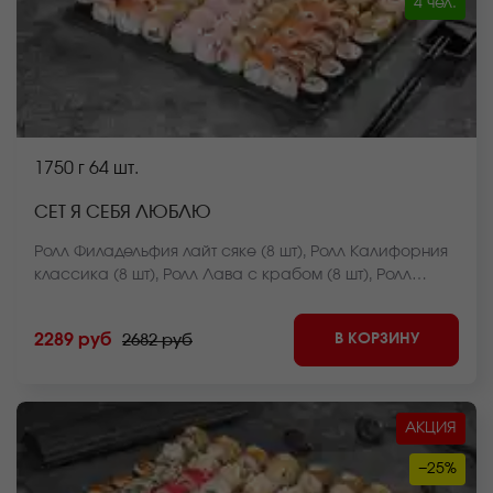
4 чел.
1750 г
64 шт.
СЕТ Я СЕБЯ ЛЮБЛЮ
Ролл Филадельфия лайт сяке (8 шт), Ролл Калифорния
классика (8 шт), Ролл Лава с крабом (8 шт), Ролл
Чикен дон (8 шт), Мини ролл с беконом (8 шт), Ролл
Чикен фри HOT запеченный (8 шт), Ролл Чикен темпура
В КОРЗИНУ
2289 руб
2682 руб
(8 шт), Ролл Лосось фри темпура (8 шт) *Внешний вид
блюда может отличаться от фото на сайте.
АКЦИЯ
−25%