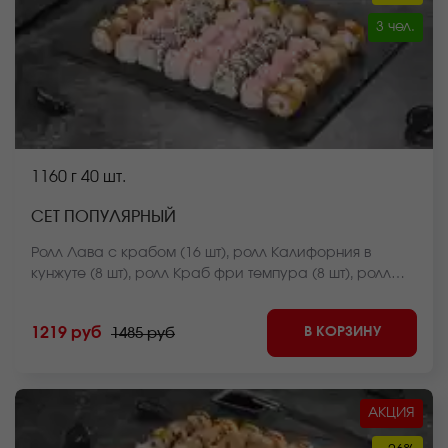
3 чел.
1160 г
40 шт.
СЕТ ПОПУЛЯРНЫЙ
Ролл Лава с крабом (16 шт), ролл Калифорния в
кунжуте (8 шт), ролл Краб фри темпура (8 шт), ролл
Крабстер темпура (8 шт) *Внешний вид блюда может
отличаться от фото на сайте.
В КОРЗИНУ
1219 руб
1485 руб
АКЦИЯ