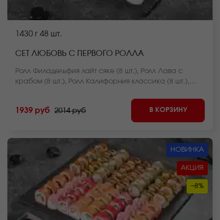
1430 г
48 шт.
СЕТ ЛЮБОВЬ С ПЕРВОГО РОЛЛА
Ролл Филадельфия лайт сяке (8 шт.), Ролл Лава с
крабом (8 шт.), Ролл Калифорния классика (8 шт.),
Ролл Курочка в саду (8 шт.), Чесночный цезарь ролл (8
шт.), Ролл Чикен темпура (8 шт.). *Внешний вид блюда
В КОРЗИНУ
1939 руб
2014 руб
может отличаться от фото на сайте.
НОВИНКА
АКЦИЯ
−8%