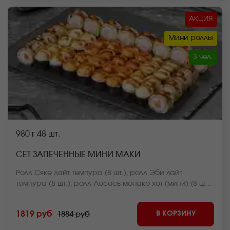
АКЦИЯ
Мини роллы
3 чел.
980 г
48 шт.
СЕТ ЗАПЕЧЕННЫЕ МИНИ МАКИ
Ролл Сяке лайт темпура (8 шт.), ролл Эби лайт
темпура (8 шт.), ролл Лосось монако хот (мини) (8 шт.),
ролл Креветка монако хот (мини) (8 шт.), ролл Мидии
яки хот (мини) (8 шт.), ролл Краб яки хот (мини) (8 шт.)
В КОРЗИНУ
1819 руб
1884 руб
*Внешний вид блюда может отличаться от фото на
сайте.