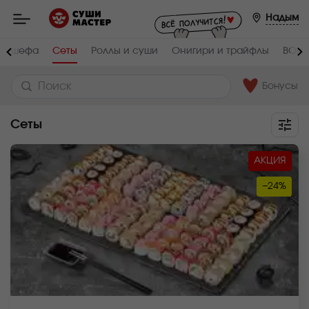
Мастер
-
Надым
заказ
и
доставка
 От шефа
Сеты
Роллы и суши
Онигири и трайфлы
ВОК
суши,
роллов,
сетов,
WOK
Бонусы
в
Надыме
Сеты
АКЦИЯ
−24%