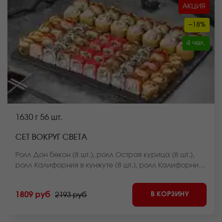
АКЦИЯ
−18%
4 чел.
1630 г
56 шт.
СЕТ ВОКРУГ СВЕТА
Ролл Дон бекон (8 шт.), ролл Острая курица (8 шт.),
ролл Калифорния в кунжуте (8 шт.), ролл Калифорния
классика (8 шт.), ролл Оливье темпура (8 шт.), ролл
Темпурный с беконом (8 шт.), ролл Чикен фри хот
В КОРЗИНУ
1809 руб
2193 руб
запеченный (8 шт.) *Внешний вид блюда может
отличаться от фото на сайте.