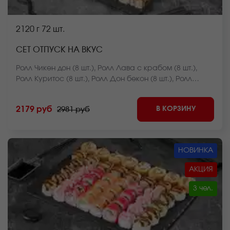
2120 г
72 шт.
СЕТ ОТПУСК НА ВКУС
Ролл Чикен дон (8 шт.), Ролл Лава с крабом (8 шт.),
Ролл Куритос (8 шт.), Ролл Дон бекон (8 шт.), Ролл
Мистер крабс запеченный (8 шт.), Ролл Нежный с
курицей запеченный (8 шт.), Ролл Оливье темпура (8
В КОРЗИНУ
2179 руб
2981 руб
шт.), Ролл Калифорния темпура (8 шт.), Ролл Лосось
фри темпура (8 шт.) *Внешний вид блюда может
отличаться от фото на сайте.
НОВИНКА
АКЦИЯ
3 чел.