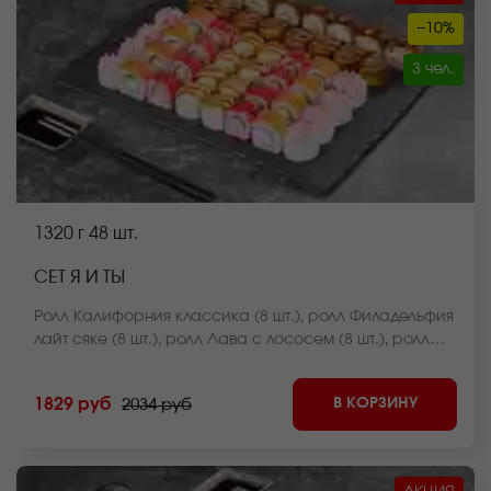
−10%
3 чел.
1320 г
48 шт.
СЕТ Я И ТЫ
Ролл Калифорния классика (8 шт.), ролл Филадельфия
лайт сяке (8 шт.), ролл Лава с лососем (8 шт.), ролл
Темпурный с беконом (8 шт.), ролл Мистер крабс
запеченный (8 шт.), ролл Бекон лайт темпура (8 шт.)
В КОРЗИНУ
1829 руб
2034 руб
*Внешний вид блюда может отличаться от фото на
сайте.