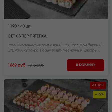
1190 г
40 шт.
СЕТ СУПЕР ПЯТЕРКА
Ролл Филадельфия лайт сяке (8 шт), Ролл Дон бекон (8
шт), Ролл Курочка в саду (8 шт), Чесночный цезарь
ролл (8 шт), Ролл Нежный с курицей запеченный(8 шт).
*Внешний вид блюда может отличаться от фото на
В КОРЗИНУ
1669 руб
1715 руб
сайте.
АКЦИЯ
−15%