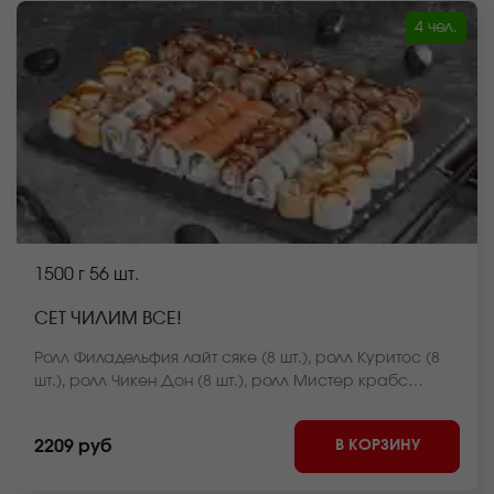
4 чел.
1500 г
56 шт.
СЕТ ЧИЛИМ ВСЕ!
Ролл Филадельфия лайт сяке (8 шт.), ролл Куритос (8
шт.), ролл Чикен Дон (8 шт.), ролл Мистер крабс
запеченный (8 шт.), ролл Чикен темпура (8 шт.), ролл
Сяке лайт темпура (8 шт.), ролл Бекон лайт темпура (8
В КОРЗИНУ
2209 руб
шт.) *Внешний вид блюда может отличаться от фото на
сайте.