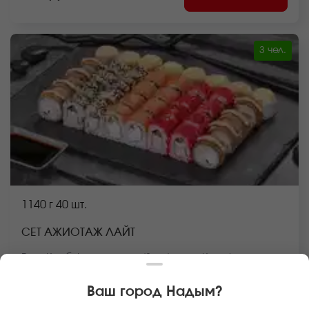
3 чел.
1140 г
40 шт.
СЕТ АЖИОТАЖ ЛАЙТ
Ролл Краб фри темпура (8 шт.), ролл Калифорния в
кунжуте (8 шт.), Цезарь ролл запеченный (8 шт.), ролл
Филадельфия лайт сяке (8 шт.), ролл Калифорния
Ваш город
Надым
?
классика (8 шт.) *Внешний вид блюда может