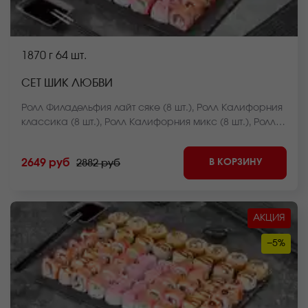
1870 г
64 шт.
СЕТ ШИК ЛЮБВИ
Ролл Филадельфия лайт сяке (8 шт.), Ролл Калифорния
классика (8 шт.), Ролл Калифорния микс (8 шт.), Ролл
Лава с креветкой (8 шт.), Ролл Огненная креветка (8
шт.), Ролл Курочка в саду (8 шт.), Чесночный цезарь
В КОРЗИНУ
2649 руб
2882 руб
ролл (8 шт.), Ролл Крабстер темпура (8 шт.). *Внешний
вид блюда может отличаться от фото на сайте.
АКЦИЯ
−5%