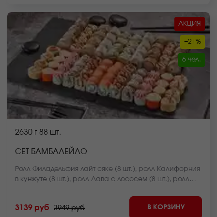
АКЦИЯ
−21%
6 чел.
2630 г
88 шт.
СЕТ БАМБАЛЕЙЛО
Ролл Филадельфия лайт сяке (8 шт.), ролл Калифорния
в кунжуте (8 шт.), ролл Лава с лососем (8 шт.), ролл
Куритос (8 шт.), ролл Дон бекон (8 шт.), ролл Монако
запеченный (8 шт.), ролл Нежный с курицей
В КОРЗИНУ
3139 руб
3949 руб
запеченный (8 шт.), ролл Калифорния темпура (8 шт.),