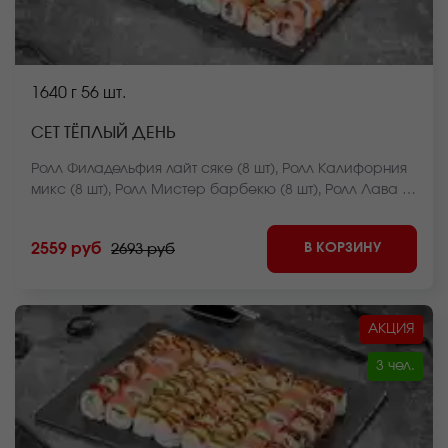
1640 г
56 шт.
СЕТ ТЁПЛЫЙ ДЕНЬ
Ролл Филадельфия лайт сяке (8 шт), Ролл Калифорния
микс (8 шт), Ролл Мистер барбекю (8 шт), Ролл Лава с
креветкой (8 шт), Ролл Чикен темпура (8 шт), Ролл
Нежный с курицей запеченный (8 шт), Ролл Сумоку
В КОРЗИНУ
2559 руб
2693 руб
запеченный (8 шт). *Внешний вид блюда может
отличаться от фото на сайте.
АКЦИЯ
3 чел.