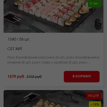
4 чел.
1540 г
56 шт.
СЕТ ХИТ
Ролл Калифорния классика (8 шт), ролл Калифорния в
кунжуте (8 шт), ролл Лава с крабом (8 шт), ролл
Куритос (8 шт), ролл Оливье темпура (8 шт), ролл Краб
фри темпура (8 шт), ролл Краб яки хот (мини) (8 шт)
В КОРЗИНУ
1579 руб
2103 руб
*Внешний вид блюда может отличаться от фото на
сайте.
АКЦИЯ
−18%