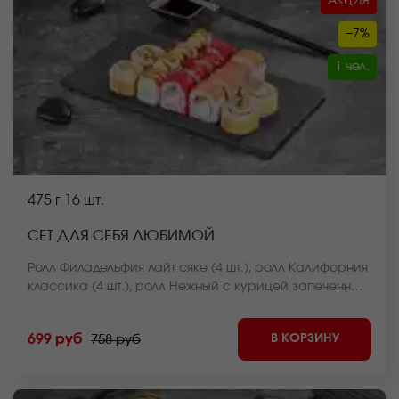
АКЦИЯ
−7%
1 чел.
475 г
16 шт.
СЕТ ДЛЯ СЕБЯ ЛЮБИМОЙ
Ролл Филадельфия лайт сяке (4 шт.), ролл Калифорния
классика (4 шт.), ролл Нежный с курицей запеченный
(4 шт.), ролл Чикен темпура (4 шт.) *Внешний вид
блюда может отличаться от фото на сайте.
В КОРЗИНУ
699 руб
758 руб