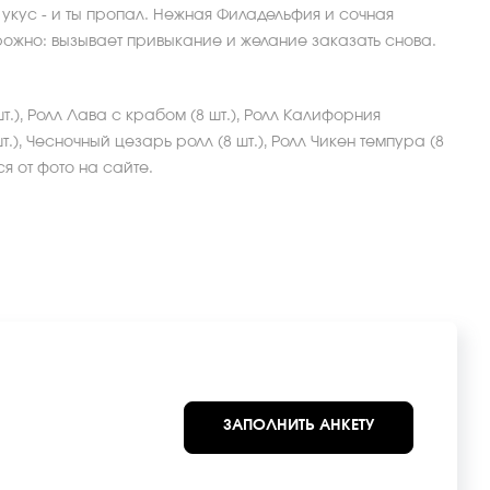
 укус - и ты пропал. Нежная Филадельфия и сочная
ожно: вызывает привыкание и желание заказать снова.
т.), Ролл Лава с крабом (8 шт.), Ролл Калифорния
шт.), Чесночный цезарь ролл (8 шт.), Ролл Чикен темпура (8
я от фото на сайте.
ЗАПОЛНИТЬ АНКЕТУ