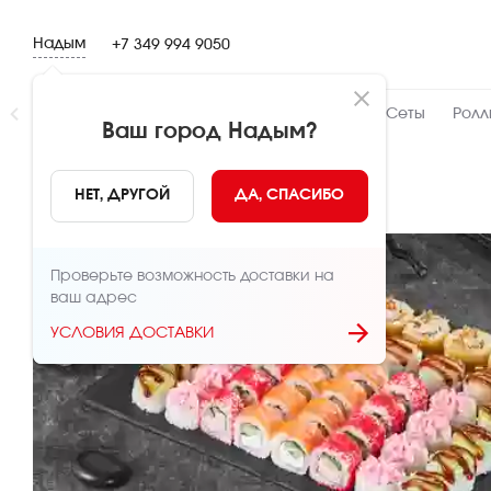
Надым
+7 349 994 9050
Новинки
👍 Народный
👨‍🍳 От шефа
Сеты
Ролл
Ваш город
Надым
?
НАЗАД
НЕТ, ДРУГОЙ
ДА, СПАСИБО
Проверьте возможность доставки на
ваш адрес
УСЛОВИЯ ДОСТАВКИ