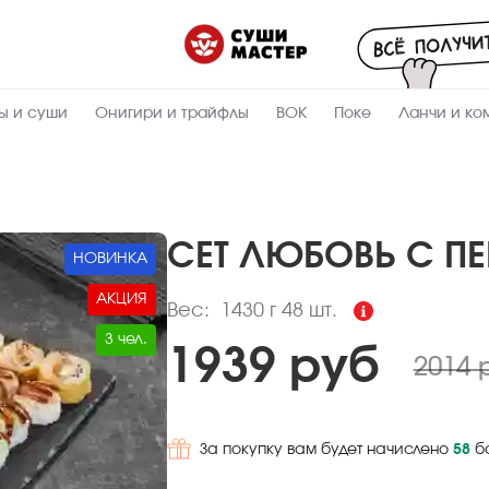
Пищевая
ценность
:
1430
Вес, г
ы и суши
Онигири и трайфлы
ВОК
Поке
Ланчи и ко
8.9
Жиры, г
6.2
Белки, г
32.3
Углеводы,
г
СЕТ ЛЮБОВЬ С П
НОВИНКА
235.1
Ккал
АКЦИЯ
Вес:
1430 г
48 шт.
3 чел.
1939 руб
2014 
За покупку вам будет начислено
58
б